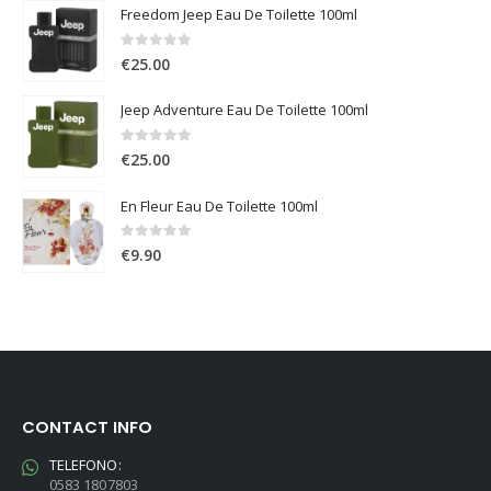
Freedom Jeep Eau De Toilette 100ml
0
Su 5
€
25.00
Jeep Adventure Eau De Toilette 100ml
0
Su 5
€
25.00
En Fleur Eau De Toilette 100ml
0
Su 5
€
9.90
CONTACT INFO
TELEFONO:
0583 1807803