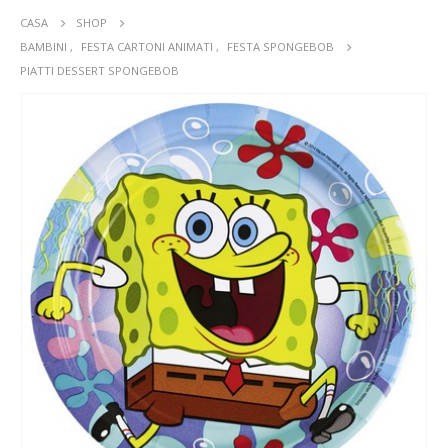
CASA
SHOP
BAMBINI
,
FESTA CARTONI ANIMATI
,
FESTA SPONGEBOB
PIATTI DESSERT SPONGEBOB