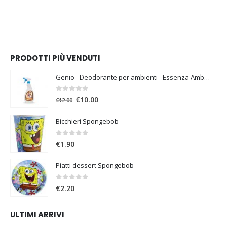
PRODOTTI PIÙ VENDUTI
Genio - Deodorante per ambienti - Essenza Ambra
0
Su 5
€
10.00
€
12.00
Bicchieri Spongebob
0
Su 5
€
1.90
Piatti dessert Spongebob
0
Su 5
€
2.20
ULTIMI ARRIVI