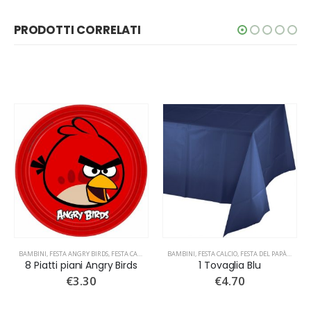
PRODOTTI CORRELATI
BAMBINI
,
FESTA ANGRY BIRDS
,
FESTA CARTONI ANIMATI
BAMBINI
,
FESTA CALCIO
,
FESTA DEL PAPÀ
,
FESTA
8 Piatti piani Angry Birds
1 Tovaglia Blu
€
3.30
€
4.70