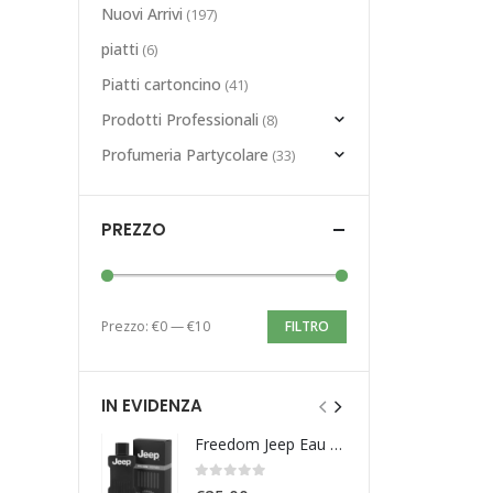
Nuovi Arrivi
(197)
piatti
(6)
Piatti cartoncino
(41)
Prodotti Professionali
(8)
Profumeria Partycolare
(33)
PREZZO
Prezzo:
€0
—
€10
FILTRO
IN EVIDENZA
Freedom Jeep Eau De Toilette 100ml
0
Su 5
0
Su 5