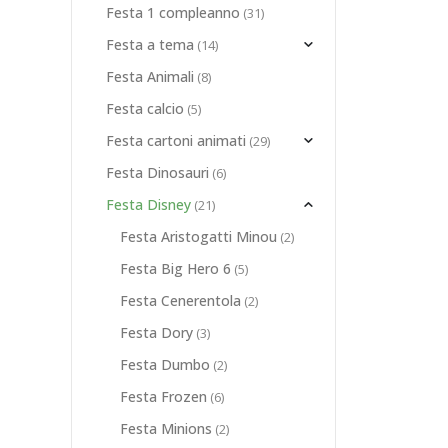
Festa 1 compleanno
(31)
Festa a tema
(14)
Festa Animali
(8)
Festa calcio
(5)
Festa cartoni animati
(29)
Festa Dinosauri
(6)
 MINOU
TOLA
,
FESTA FROZEN
,
FESTA BARBAPAPÀ
,
FESTA PEPPA PIG
,
FESTA CENERENTOLA
,
FESTA PRINCIPESSE DISNEY
,
FESTA FROZEN
,
FESTA PEPPA PIG
,
FESTA TRILLI CAMPANE
,
FESTA P
Festa Disney
(21)
Festa Aristogatti Minou
(2)
Festa Big Hero 6
(5)
Festa Cenerentola
(2)
Festa Dory
(3)
Festa Dumbo
(2)
Festa Frozen
(6)
Festa Minions
(2)