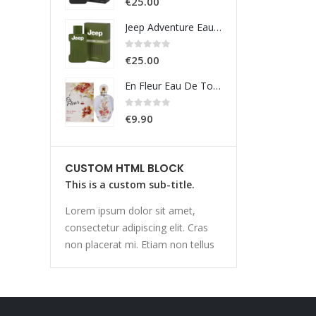
€
25.00
€
25.0
Jeep Adventure Eau De Toilette 100ml
0
Su 5
0
Su 5
€
25.00
€
25.0
En Fleur Eau De Toilette 100ml
0
Su 5
0
Su 5
€
9.90
€
9.90
CUSTOM HTML BLOCK
This is a custom sub-title.
Lorem ipsum dolor sit amet,
consectetur adipiscing elit. Cras
non placerat mi. Etiam non tellus