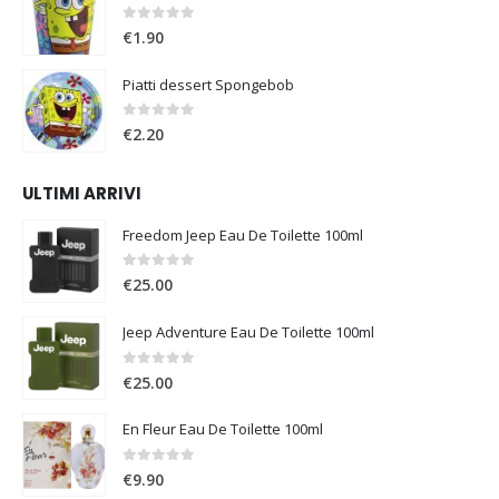
0
Su 5
€
1.90
Piatti dessert Spongebob
0
Su 5
€
2.20
ULTIMI ARRIVI
Freedom Jeep Eau De Toilette 100ml
0
Su 5
€
25.00
Jeep Adventure Eau De Toilette 100ml
0
Su 5
€
25.00
En Fleur Eau De Toilette 100ml
0
Su 5
€
9.90