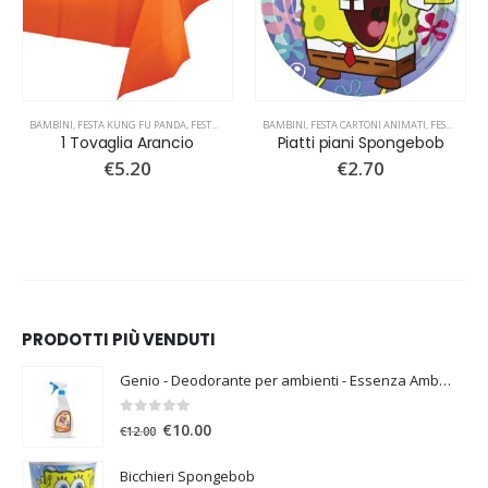
ELLINO
S
,
FESTA BARBAPAPÀ
,
BAMBINI
FESTA VIOLETTA
,
FESTA KUNG FU PANDA
,
FESTA CARTONI ANIMATI
,
PARTY PEPPA PIG
,
,
FESTA MINIONS
PARTY PRINCIPESSE
,
FESTA DISNEY
,
BAMBINI
FESTA TARTARUGHE NINJA
,
FESTA DUMBO
,
FESTA CARTONI ANIMATI
,
FESTA FATTORIA
,
HALLOWEEN
,
,
FESTA SPONGEBOB
FESTA HAN
1 Tovaglia Arancio
Piatti piani Spongebob
€
5.20
€
2.70
PRODOTTI PIÙ VENDUTI
Genio - Deodorante per ambienti - Essenza Ambra
0
Su 5
€
10.00
€
12.00
Bicchieri Spongebob