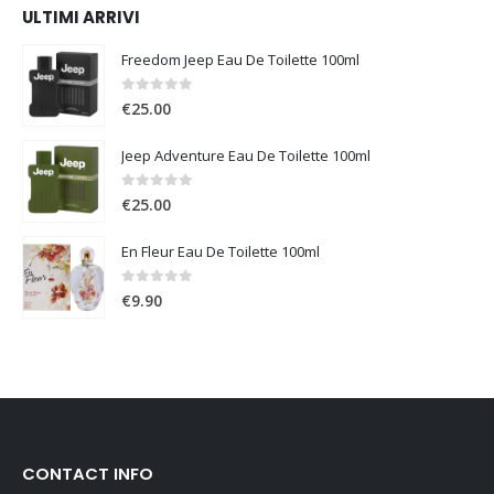
ULTIMI ARRIVI
Freedom Jeep Eau De Toilette 100ml
0
Su 5
€
25.00
Jeep Adventure Eau De Toilette 100ml
0
Su 5
€
25.00
En Fleur Eau De Toilette 100ml
0
Su 5
€
9.90
CONTACT INFO