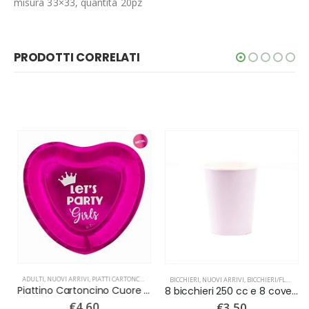
misura 33×33, quantità 20pz
PRODOTTI CORRELATI
ADULTI
,
NUOVI ARRIVI
,
PIATTI CARTONCINO
BICCHIERI
,
NUOVI ARRIVI
,
BICCHIERI/FLUTES
,
BA
Piattino Cartoncino Cuore Let’s Party Girls Fuxia Metal 8pz
8 bicchieri 250 cc e 8 cover Rosa Geranio
€
4.60
€
3.50