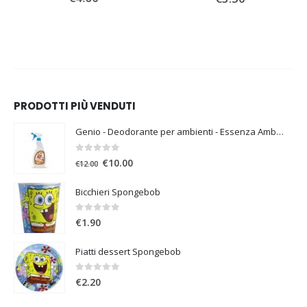
PRODOTTI PIÙ VENDUTI
Genio - Deodorante per ambienti - Essenza Ambra
0
Su 5
€
10.00
€
12.00
Bicchieri Spongebob
0
Su 5
€
1.90
Piatti dessert Spongebob
0
Su 5
€
2.20