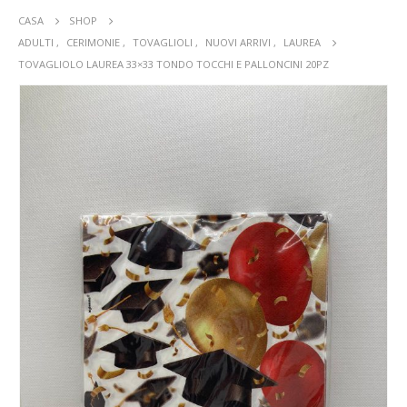
CASA
SHOP
ADULTI
,
CERIMONIE
,
TOVAGLIOLI
,
NUOVI ARRIVI
,
LAUREA
TOVAGLIOLO LAUREA 33×33 TONDO TOCCHI E PALLONCINI 20PZ