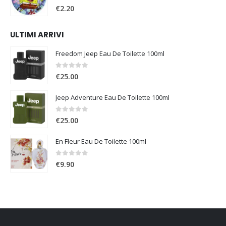
0
Su 5
€
2.20
ULTIMI ARRIVI
Freedom Jeep Eau De Toilette 100ml
0
Su 5
€
25.00
Jeep Adventure Eau De Toilette 100ml
0
Su 5
€
25.00
En Fleur Eau De Toilette 100ml
0
Su 5
€
9.90