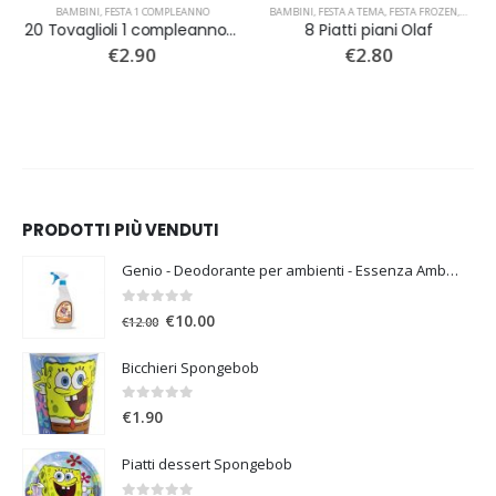
NIMATI
,
FESTA PRINCIPESSE DISNEY
,
PARTY PEPPA PIG
BAMBINI
,
FESTA 1 COMPLEANNO
,
FESTA FATTORIA
,
FESTA TRILLI CAMPANELLINO
,
FESTA SUPER MARIO BROS
,
BAMBINI
FESTA VIOLETTA
,
FESTA A TEMA
,
FESTA PLANES
,
PARTY PEPPA PIG
,
FESTA FROZEN
,
BAMBINI
,
PARTY PRINC
,
FESTA ANI
,
PARTY 
20 Tovaglioli 1 compleanno Celeste
8 Piatti piani Olaf
€
2.90
€
2.80
PRODOTTI PIÙ VENDUTI
Genio - Deodorante per ambienti - Essenza Ambra
0
Su 5
€
10.00
€
12.00
Bicchieri Spongebob
0
Su 5
€
1.90
Piatti dessert Spongebob