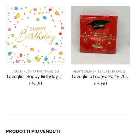
,
TOVAGLIOLI
ADULTI
,
NUOVI ARRIVI
,
TOVAGLIOLI
ADULTI
,
CERIMONIE
,
LAUREA
,
NUOVI ARRIVI
,
TO
Tovaglioli Happy Birthday Coriandoli 16pz
Tovagliolo Laurea Party 20pz
€
5.20
€
3.60
PRODOTTI PIÙ VENDUTI