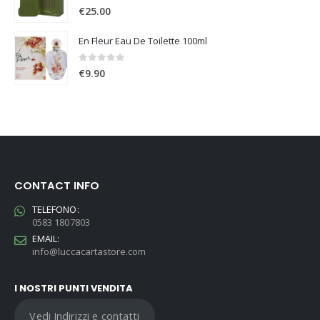
0
Su 5
€
25.00
En Fleur Eau De Toilette 100ml
0
Su 5
€
9.90
CONTACT INFO
TELEFONO:
0583 1807803
EMAIL:
info@luccacartastore.com
I NOSTRI PUNTI VENDITA
Vedi Indirizzi e contatti