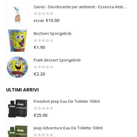
Genio - Deodorante per ambienti - Essenza Ambra
0
Su 5
€
10.00
€
12.00
Bicchieri Spongebob
0
Su 5
€
1.90
Piatti dessert Spongebob
0
Su 5
€
2.20
ULTIMI ARRIVI
Freedom Jeep Eau De Toilette 100ml
0
Su 5
€
25.00
Jeep Adventure Eau De Toilette 100ml