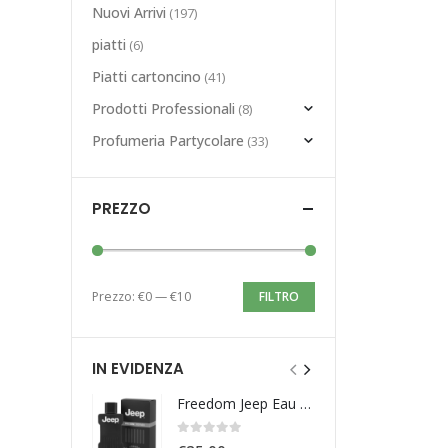
Nuovi Arrivi
(197)
piatti
(6)
Piatti cartoncino
(41)
Prodotti Professionali
(8)
Profumeria Partycolare
(33)
PREZZO
Prezzo:
€0
—
€10
FILTRO
IN EVIDENZA
Freedom Jeep Eau De Toilette 100ml
0
Su 5
0
Su 5