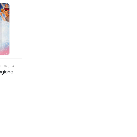
STA ANIMALI
,
FESTA AVENGERS
,
FESTA BARBAPAPÀ
,
FESTA CARTONI ANIMATI
,
FESTA DISNEY
,
ZIONI
,
BAMBINI
,
FESTA 1 COMPLEANNO
,
FESTA ANIMALI
,
FESTA AVENGERS
,
FESTA BARBAPAP
10 Candeline Magiche Celeste