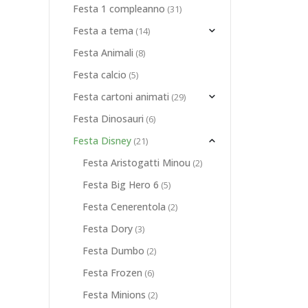
Festa 1 compleanno
(31)
Festa a tema
(14)
Festa Animali
(8)
Festa calcio
(5)
Festa cartoni animati
(29)
FESTA DRAGON TRAINER
,
FESTA DUMBO
,
FESTA FATTORIA
,
FESTA HANDY MANNY
,
FESTA JAKE
Festa Dinosauri
(6)
Festa Disney
(21)
À
,
FESTA CARTONI ANIMATI
,
FESTA DISNEY
,
FESTA DUMBO
,
FESTA FATTORIA
,
FESTA HANDY 
Festa Aristogatti Minou
(2)
Festa Big Hero 6
(5)
Festa Cenerentola
(2)
Festa Dory
(3)
Festa Dumbo
(2)
Festa Frozen
(6)
Festa Minions
(2)