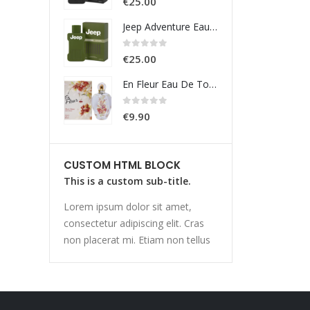
€
25.00
€
25.0
Jeep Adventure Eau De Toilette 100ml
0
Su 5
0
Su 5
€
25.00
€
25.0
En Fleur Eau De Toilette 100ml
0
Su 5
0
Su 5
€
9.90
€
9.90
CUSTOM HTML BLOCK
This is a custom sub-title.
Lorem ipsum dolor sit amet,
consectetur adipiscing elit. Cras
non placerat mi. Etiam non tellus