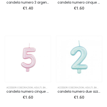
En Fleur Eau De Toilette 100ml
candela numero 3 argento metal
candela numero cinque azzurro perlato
€
1.40
€
1.60
0
Su 5
€
9.90
ACCESSORI E DECORAZIONI
,
ADULTI
,
BAMBINI
,
CANDELINE
ACCESSORI E DECORAZIONI
,
NUOVI ARRIVI
,
ADULTI
,
BAMBINI
,
C
candela numero cinque rosa perlato
candela numero due azzurro perlato
€
1.60
€
1.60