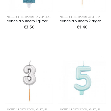
ACCESSORI E DECORAZIONI
,
BAMBINI
,
CANDELINE
,
FESTA 1 COMPLEANNO
ACCESSORI E DECORAZIONI
,
NUOVI ARRIVI
,
ADULTI
,
BAMBINI
,
C
candela numero 1 glitter azzurro con corona oro
candela numero 2 argento metal
€
3.50
€
1.40
Freedom Jeep Eau De Toilette 100ml
0
Su 5
€
25.00
Jeep Adventure Eau De Toilette 100ml
0
Su 5
€
25.00
ACCESSORI E DECORAZIONI
,
ADULTI
,
BAMBINI
,
CANDELINE
ACCESSORI E DECORAZIONI
,
NUOVI ARRIVI
,
ADULTI
,
BAMBINI
,
C