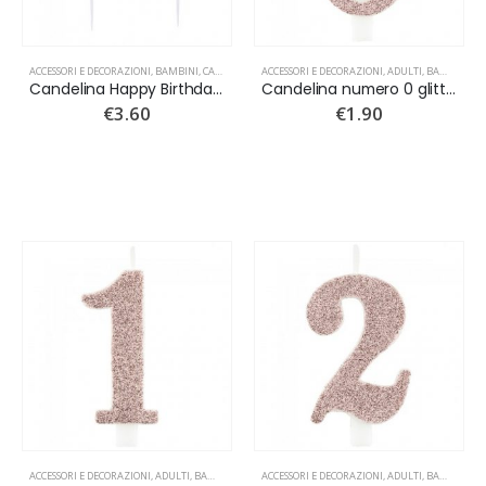
ACCESSORI E DECORAZIONI
,
BAMBINI
,
CANDELINE
,
NUOVI ARRIVI
ACCESSORI E DECORAZIONI
,
ADULTI
,
BAMBINI
,
C
Candelina Happy Birthday glitter argento
Candelina numero 0 glitter rose gold
€
3.60
€
1.90
ACCESSORI E DECORAZIONI
,
ADULTI
,
BAMBINI
,
CANDELINE
ACCESSORI E DECORAZIONI
,
NUOVI ARRIVI
,
ADULTI
,
BAMBINI
,
C