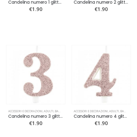
Candelina numero 1 glitter rose gold
Candelina numero 2 glitter Rose Gold
€
1.90
€
1.90
ACCESSORI E DECORAZIONI
,
ADULTI
,
BAMBINI
,
CANDELINE
ACCESSORI E DECORAZIONI
,
NUOVI ARRIVI
,
ADULTI
,
BAMBINI
,
C
Candelina numero 3 glitter rose gold
Candelina numero 4 glitter rose gold
€
1.90
€
1.90