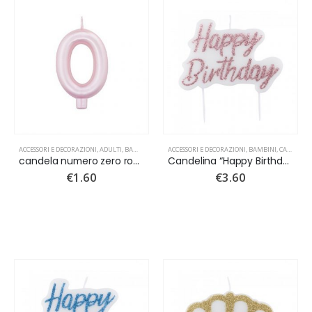
ACCESSORI E DECORAZIONI
,
ADULTI
,
BAMBINI
,
CANDELINE
ACCESSORI E DECORAZIONI
,
NUOVI ARRIVI
,
BAMBINI
,
CANDELINE
candela numero zero rosa perlato
Candelina “Happy Birthday” glitter Rose gold
€
1.60
€
3.60