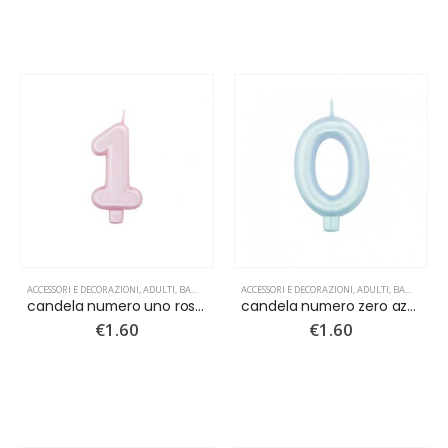
ACCESSORI E DECORAZIONI
,
ADULTI
,
BAMBINI
,
CANDELINE
ACCESSORI E DECORAZIONI
,
NUOVI ARRIVI
,
ADULTI
,
BAMBINI
,
C
candela numero uno rosa perlato
candela numero zero azzurro perlato
€
1.60
€
1.60