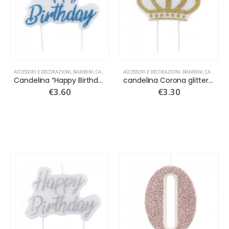
ACCESSORI E DECORAZIONI
,
BAMBINI
,
CANDELINE
,
NUOVI ARRIVI
ACCESSORI E DECORAZIONI
,
BAMBINI
,
CANDELINE
Candelina “Happy Birthday” glitter turchese
candelina Corona glitter oro
€
3.60
€
3.30