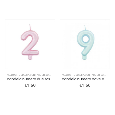
ACCESSORI E DECORAZIONI
,
ADULTI
,
BAMBINI
,
CANDELINE
ACCESSORI E DECORAZIONI
,
NUOVI ARRIVI
,
ADULTI
,
BAMBINI
,
C
candela numero due rosa perlato
candela numero nove azzurro perlato
€
1.60
€
1.60