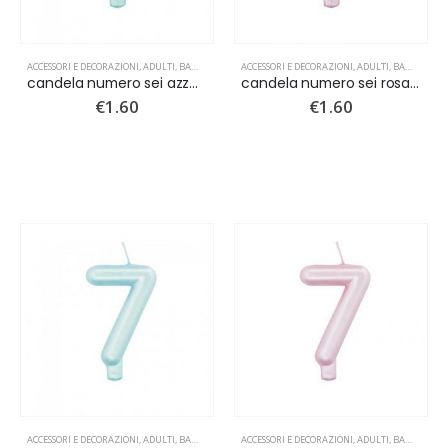
ACCESSORI E DECORAZIONI
,
ADULTI
,
BAMBINI
,
CANDELINE
ACCESSORI E DECORAZIONI
,
NUOVI ARRIVI
,
ADULTI
,
BAMBINI
,
C
candela numero sei azzurro perlato
candela numero sei rosa perlato
€
1.60
€
1.60
ACCESSORI E DECORAZIONI
,
ADULTI
,
BAMBINI
,
CANDELINE
ACCESSORI E DECORAZIONI
,
NUOVI ARRIVI
,
ADULTI
,
BAMBINI
,
C