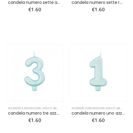
candela numero sette azzurro perlato
candela numero sette rosa perlato
€
1.60
€
1.60
ACCESSORI E DECORAZIONI
,
ADULTI
,
BAMBINI
,
CANDELINE
ACCESSORI E DECORAZIONI
,
NUOVI ARRIVI
,
ADULTI
,
BAMBINI
,
C
candela numero tre azzurro perlato
candela numero uno azzurro perlato
€
1.60
€
1.60