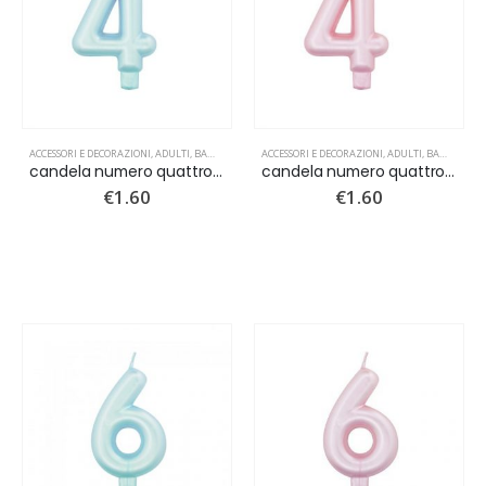
ACCESSORI E DECORAZIONI
,
ADULTI
,
BAMBINI
,
CANDELINE
ACCESSORI E DECORAZIONI
,
NUOVI ARRIVI
,
ADULTI
,
BAMBINI
,
C
candela numero quattro azzurro perlato
candela numero quattro rosa perlato
€
1.60
€
1.60