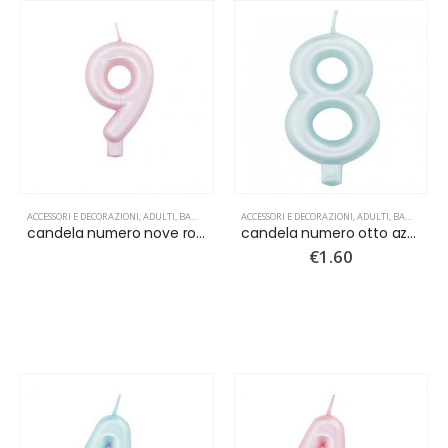
ACCESSORI E DECORAZIONI
,
ADULTI
,
BAMBINI
,
CANDELINE
ACCESSORI E DECORAZIONI
,
NUOVI ARRIVI
,
ADULTI
,
BAMBINI
,
C
candela numero nove rosa perlato
candela numero otto azzurro perlato
€
1.60